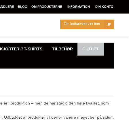
ANDLERE
BLOG
OM PRODUKTERNE
INFORMATION
DIN KONTO
Din indkøbskurv er tom
KJORTER // T-SHIRTS
TILBEHØR
OUTLET
er i produktion – men de har stadig den høje kvalitet, som
r. Udbuddet af produkter vil derfor variere meget her på siden.