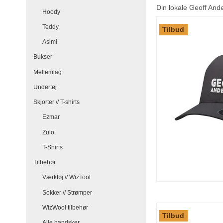
Din lokale Geoff Ande
Hoody
Teddy
Tilbud
Asimi
Bukser
Mellemlag
Undertøj
Skjorter // T-shirts
Ezmar
Zulo
T-Shirts
Tilbehør
Værktøj // WizTool
Sokker // Strømper
WizWool tilbehør
Tilbud
Alle handsker