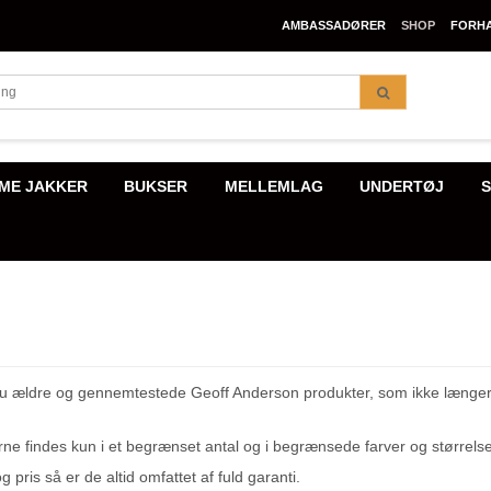
AMBASSADØRER
SHOP
FORH
ME JAKKER
BUKSER
MELLEMLAG
UNDERTØJ
S
du ældre og gennemtestede Geoff Anderson produkter, som ikke længere 
rne findes kun i et begrænset antal og i begrænsede farver og størrelse
 pris så er de altid omfattet af fuld garanti.