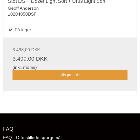
Støt DSF: Dozer Light Sort + Urus Light Sort
Geoff Anderson
10204050DSF
På lager
6.498,00 DKK
3.499,00 DKK
(inkl. moms)
Vis produkt
FAQ
FAQ - Ofte stillede spørgsmål